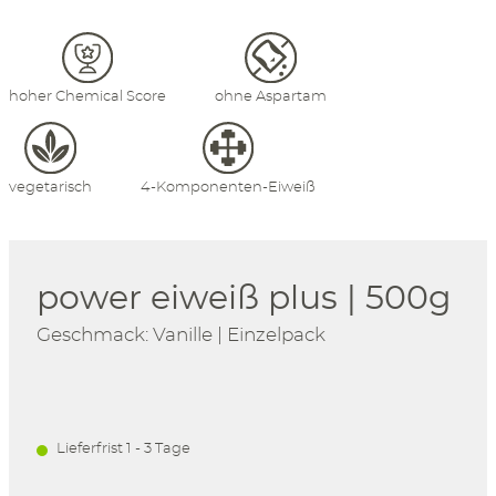
hoher Chemical Score
ohne Aspartam
vegetarisch
4-Komponenten-Eiweiß
power eiweiß plus | 500g
Geschmack: Vanille | Einzelpack
Lieferfrist 1 - 3 Tage