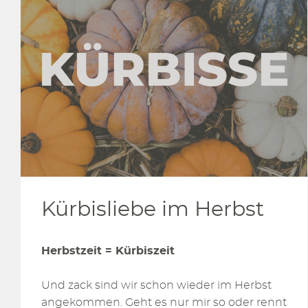
Kürbisliebe im Herbst
Herbstzeit = Kürbiszeit
Und zack sind wir schon wieder im Herbst
angekommen. Geht es nur mir so oder rennt