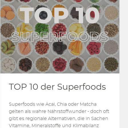
TOP 10 der Superfoods
Superfoods wie Acai, Chia oder Matcha
gelten als wahre Nährstoffwunder - doch oft
gibt es regionale Alternativen, die in Sachen
Vitamine, Mineralstoffe und Klimabilanz