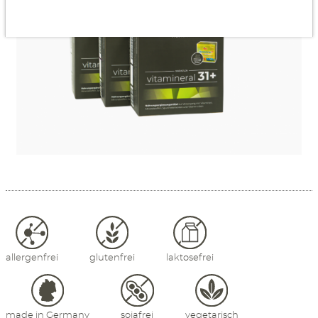
allergenfrei
glutenfrei
laktosefrei
made in Germany
sojafrei
vegetarisch